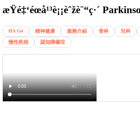
æŸé‡‘éœå¹³è¡¡èˆžè¨“ç·´ Parkin
HA Go
精神健康
服務介紹
骨科
兒科
慢性疾病
認知障礙症