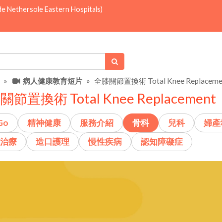
de Nethersole Eastern Hospitals)
病人健康教育短片
全膝關節置換術 Total Knee Replaceme
節置換術 Total Knee Replacement
Go
精神健康
服務介紹
骨科
兒科
婦產
治療
造口護理
慢性疾病
認知障礙症