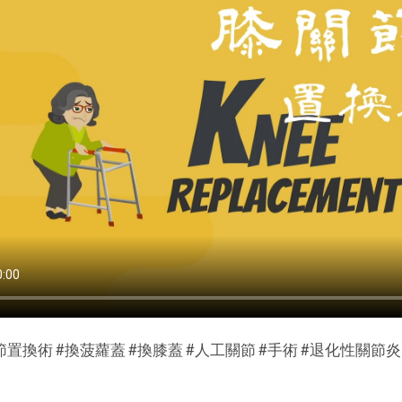
置換術 #換菠蘿蓋 #換膝蓋 #人工關節 #手術 #退化性關節炎 