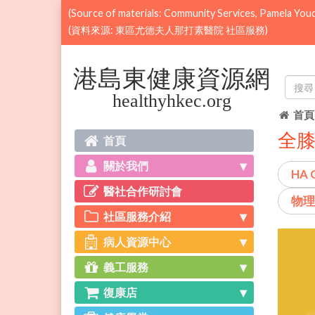
(Source of materials: Community Services, Pamela You
(資料來源: 東區尤德夫人那打素醫院 社區服務)
搜尋
首頁
全膝關
首頁
關於我們
HA 
醫社合作研討會
物理
社區服務介紹
病人資源中心
義工服務
復康店